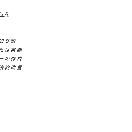
ら
を
的な説
たは実際
ーの作成
法的助言