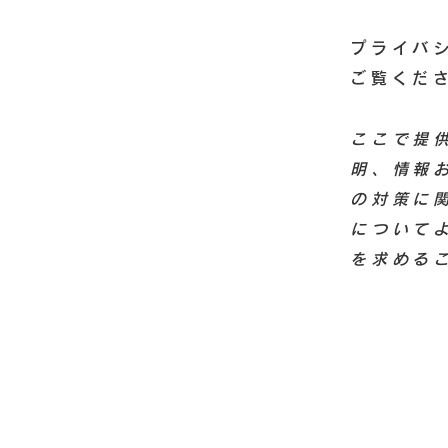
プライバ
ご覧くだ
ここで提
明、情報
の対策に
について
を求める