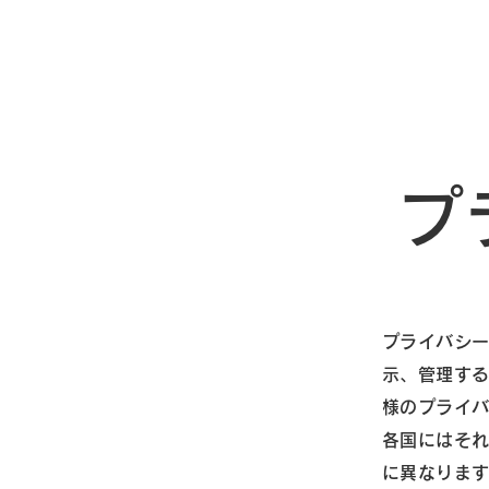
プ
プライバシ
示、管理す
様のプライ
各国にはそ
に異なりま