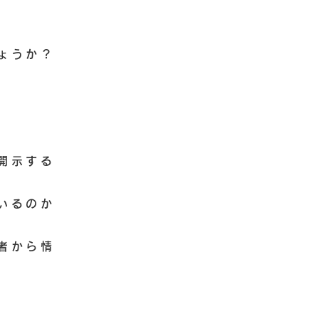
ょうか？
開示する
いるのか
者から情